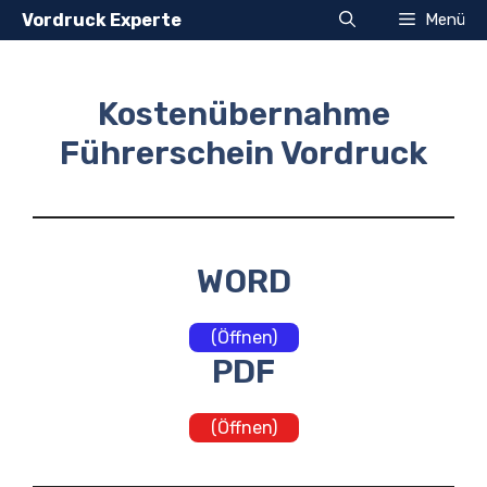
Zum
Vordruck Experte
Menü
Inhalt
springen
Kostenübernahme
Führerschein Vordruck
WORD
(Öffnen)
PDF
(Öffnen)