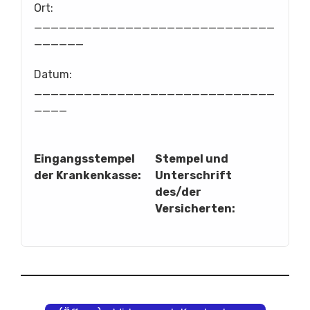
Ort:
_____________________________
______
Datum:
_____________________________
____
Eingangsstempel
Stempel und
der Krankenkasse:
Unterschrift
des/der
Versicherten: