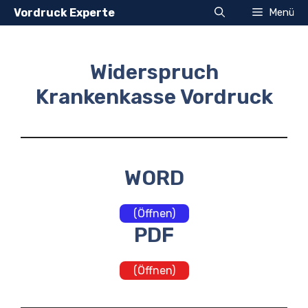
Zum
Vordruck Experte
Menü
Inhalt
springen
Widerspruch
Krankenkasse Vordruck
WORD
(Öffnen)
PDF
(Öffnen)