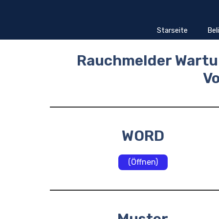
Zum
Inhalt
springen
Starseite
Bel
Rauchmelder Wartu
V
WORD
(Öffnen)