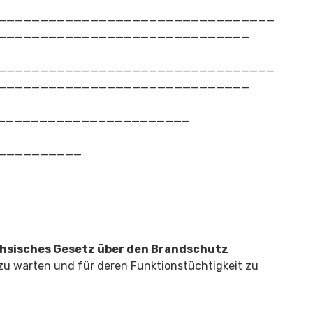
_________________________________
______________________________
_________________________________
______________________________
_______________________
__________
ächsisches Gesetz über den Brandschutz
r zu warten und für deren Funktionstüchtigkeit zu