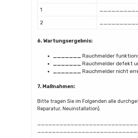
1
_________
2
_________
6. Wartungsergebnis:
_______
Rauchmelder funktions
_______
Rauchmelder defekt un
_______
Rauchmelder nicht err
7. Maßnahmen:
Bitte tragen Sie im Folgenden alle durchg
Reparatur, Neuinstallation).
___________________________
___________________________