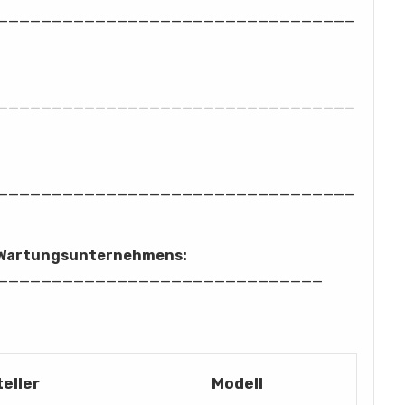
_________________________________
_________________________________
_________________________________
n Wartungsunternehmens:
______________________________
eller
Modell