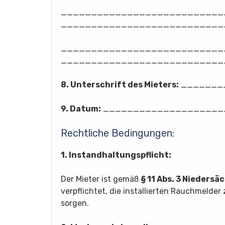
___________________________
___________________________
___________________________
___________________________
8. Unterschrift des Mieters:
_______
9. Datum:
____________________
Rechtliche Bedingungen:
1. Instandhaltungspflicht:
Der Mieter ist gemäß
§ 11 Abs. 3 Nieders
verpflichtet, die installierten Rauchmelde
sorgen.