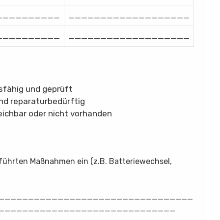
__________
___________________
__________
___________________
fähig und geprüft
d reparaturbedürftig
eichbar oder nicht vorhanden
eführten Maßnahmen ein (z.B. Batteriewechsel,
_________________________________
______________________________