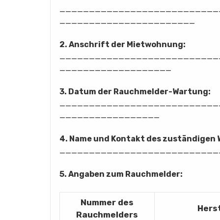
___________________________
_______________________
2. Anschrift der Mietwohnung:
___________________________
___________________
3. Datum der Rauchmelder-Wartung:
___________________________
_________________
4. Name und Kontakt des zuständige
___________________________
5. Angaben zum Rauchmelder:
Nummer des
Herst
Rauchmelders