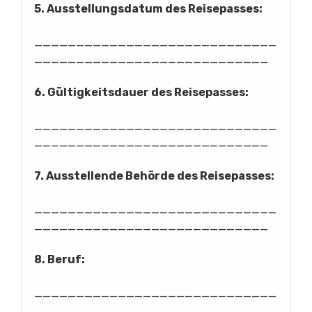
5. Ausstellungsdatum des Reisepasses:
_____________________________
____________________________
6. Gültigkeitsdauer des Reisepasses:
_____________________________
____________________________
7. Ausstellende Behörde des Reisepasses:
_____________________________
____________________________
8. Beruf:
_____________________________
____________________________