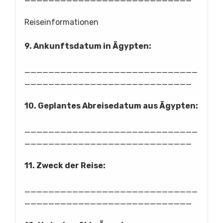
Reiseinformationen
9. Ankunftsdatum in Ägypten:
_____________________________
____________________________
10. Geplantes Abreisedatum aus Ägypten:
_____________________________
____________________________
11. Zweck der Reise:
_____________________________
____________________________