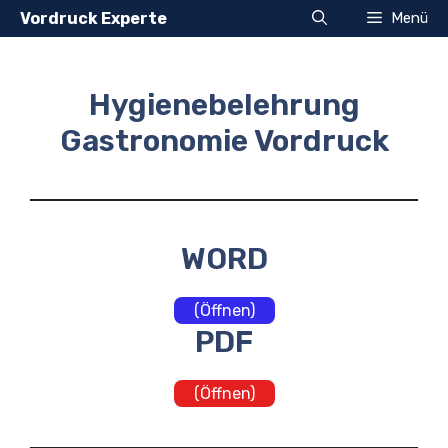
Zum
Vordruck Experte
Menü
Inhalt
springen
Hygienebelehrung
Gastronomie Vordruck
WORD
(Öffnen)
PDF
(Öffnen)