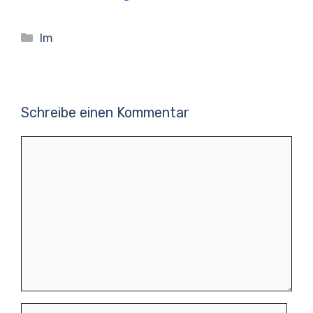
Kategorien
Im
Schreibe einen Kommentar
Kommentar
Name