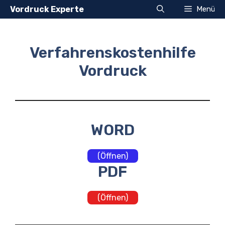
Zum
Vordruck Experte
Menü
Inhalt
springen
Verfahrenskostenhilfe
Vordruck
WORD
(Öffnen)
PDF
(Öffnen)