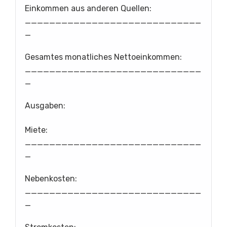
Einkommen aus anderen Quellen:
_____________________________
_
Gesamtes monatliches Nettoeinkommen:
_____________________________
_
Ausgaben:
Miete:
_____________________________
_
Nebenkosten:
_____________________________
_