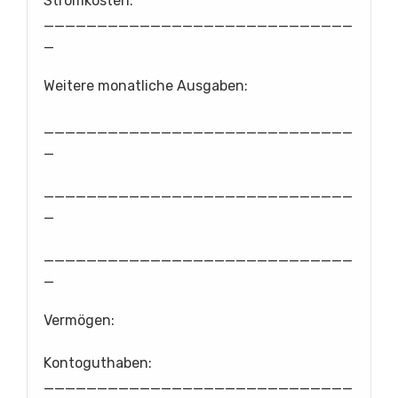
Stromkosten:
_____________________________
_
Weitere monatliche Ausgaben:
_____________________________
_
_____________________________
_
_____________________________
_
Vermögen:
Kontoguthaben:
_____________________________