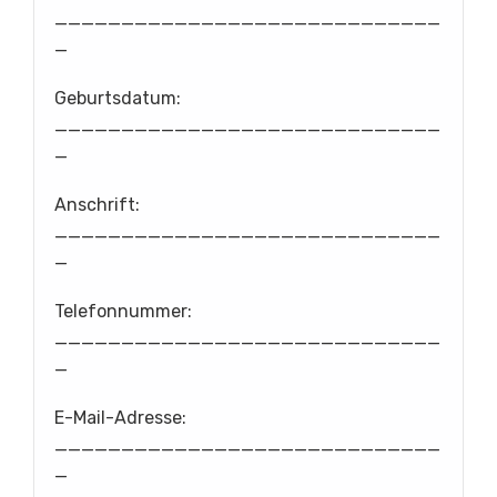
_____________________________
_
Geburtsdatum:
_____________________________
_
Anschrift:
_____________________________
_
Telefonnummer:
_____________________________
_
E-Mail-Adresse:
_____________________________
_