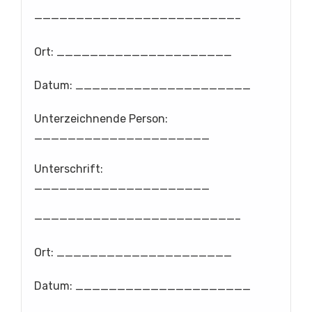
————————————————————————–
Ort: _____________________
Datum: _____________________
Unterzeichnende Person:
_____________________
Unterschrift:
_____________________
————————————————————————–
Ort: _____________________
Datum: _____________________