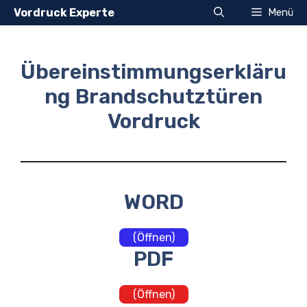
Zum
Vordruck Experte
Menü
Inhalt
springen
Übereinstimmungserkläru
ng Brandschutztüren
Vordruck
WORD
(Öffnen)
PDF
(Öffnen)