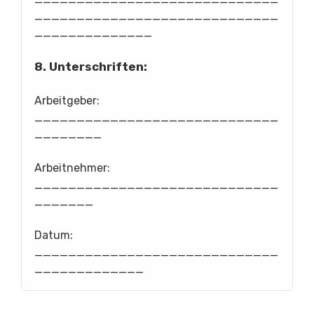
_____________________________
______________
8. Unterschriften:
Arbeitgeber:
_____________________________
________
Arbeitnehmer:
_____________________________
_______
Datum:
_____________________________
_____________