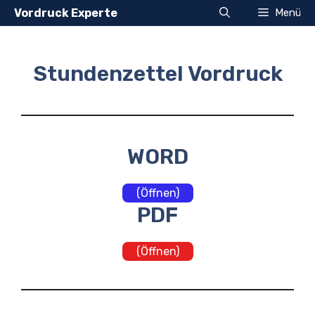
Zum
Vordruck Experte
Menü
Inhalt
springen
Stundenzettel Vordruck
WORD
(Öffnen)
PDF
(Öffnen)