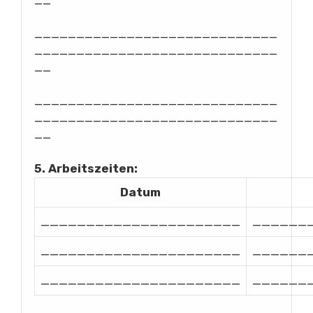
__
_____________________________
_____________________________
__
_____________________________
_____________________________
__
5. Arbeitszeiten:
Datum
______________________
______
______________________
______
______________________
______