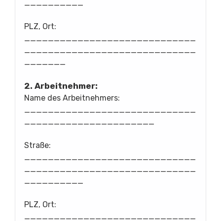
__________
PLZ, Ort:
_____________________________
_____________________________
_______
2. Arbeitnehmer:
Name des Arbeitnehmers:
_____________________________
______________________
Straße:
_____________________________
_____________________________
__________
PLZ, Ort:
_____________________________