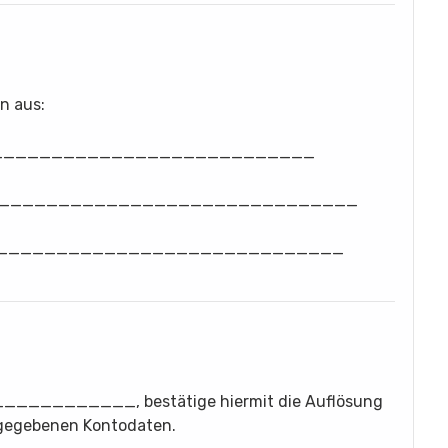
n aus:
_______________________________
_________________________________
_________________________________
_______, bestätige hiermit die Auflösung
gegebenen Kontodaten.