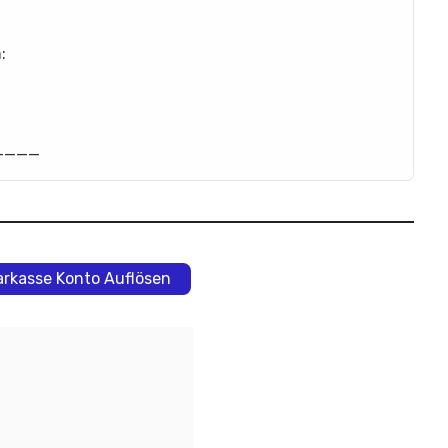
:
____
arkasse Konto Auflösen