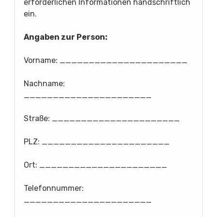
erforderlichen Informationen handschriftlich
ein.
Angaben zur Person:
Vorname: ______________________
Nachname:
______________________
Straße: ______________________
PLZ: ______________________
Ort: ______________________
Telefonnummer:
______________________