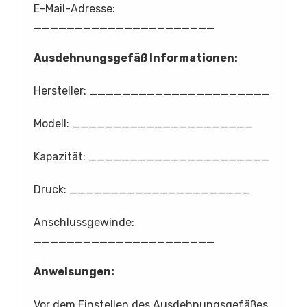
E-Mail-Adresse:
______________________
Ausdehnungsgefäß Informationen:
Hersteller: ______________________
Modell: ______________________
Kapazität: ______________________
Druck: ______________________
Anschlussgewinde:
______________________
Anweisungen:
Vor dem Einstellen des Ausdehnungsgefäßes