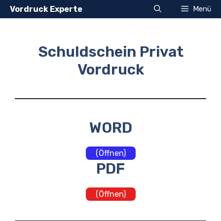
Zum
Vordruck Experte
Menü
Inhalt
springen
Schuldschein Privat
Vordruck
WORD
(Öffnen)
PDF
(Öffnen)