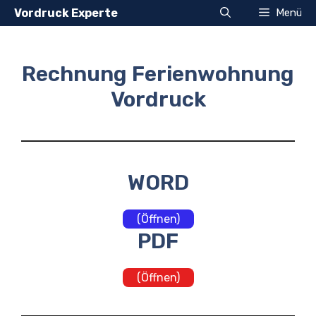
Zum
Vordruck Experte
Menü
Inhalt
springen
Rechnung Ferienwohnung
Vordruck
WORD
(Öffnen)
PDF
(Öffnen)