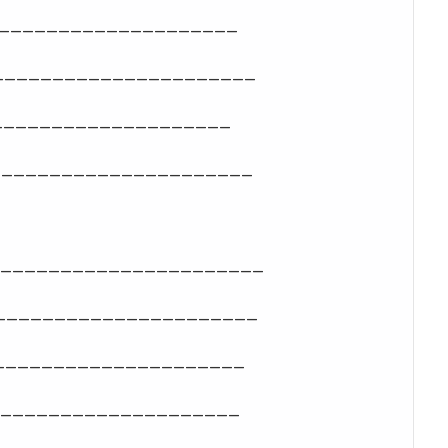
______________________
_______________________
______________________
________________________
_______________________
_______________________
_______________________
_______________________