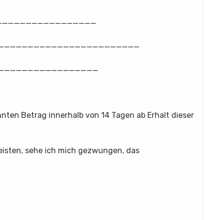
____________________
_________________________
_____________________
nnten Betrag innerhalb von 14 Tagen ab Erhalt dieser
 leisten, sehe ich mich gezwungen, das