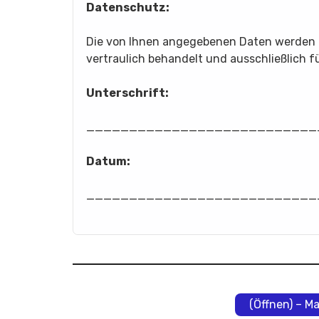
Datenschutz:
Die von Ihnen angegebenen Daten werde
vertraulich behandelt und ausschließlich
Unterschrift:
___________________________
Datum:
___________________________
(Öffnen) – M