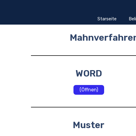
Zum
Inhalt
springen
Starseite
Bel
Mahnverfahren
WORD
(Öffnen)
Muster