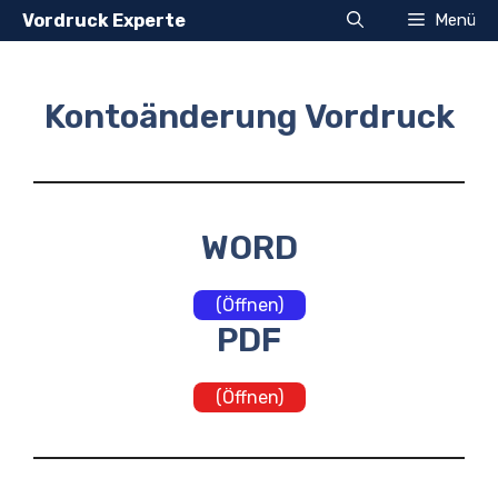
Zum
Vordruck Experte
Menü
Inhalt
springen
Kontoänderung Vordruck
WORD
(Öffnen)
PDF
(Öffnen)