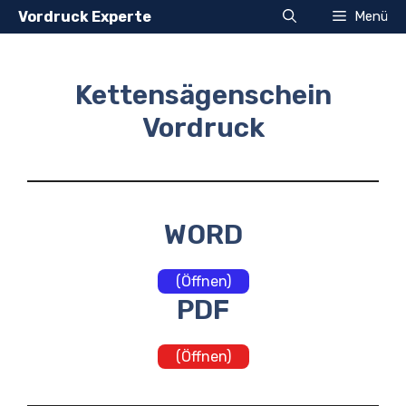
Zum
Vordruck Experte
Menü
Inhalt
springen
Kettensägenschein
Vordruck
WORD
(Öffnen)
PDF
(Öffnen)