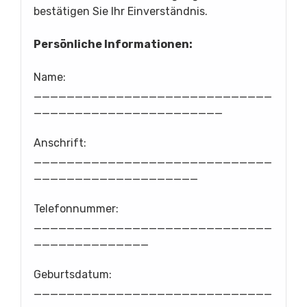
bestätigen Sie Ihr Einverständnis.
Persönliche Informationen:
Name:
_____________________________
_______________________
Anschrift:
_____________________________
____________________
Telefonnummer:
_____________________________
______________
Geburtsdatum:
_____________________________