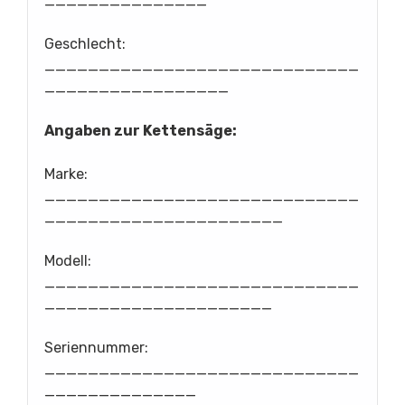
_______________
Geschlecht:
_____________________________
_________________
Angaben zur Kettensäge:
Marke:
_____________________________
______________________
Modell:
_____________________________
_____________________
Seriennummer:
_____________________________
______________