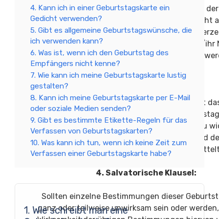
4. Kann ich in einer Geburtstagskarte ein
werden ausschließlich zum Zwecke der
Gedicht verwenden?
Geburtstagsgratulation verwendet und nicht a
5. Gibt es allgemeine Geburtstagswünsche, die
weitergegeben. Der/die Unterzeichner/Unterze
ich verwenden kann?
erklärt sich hiermit einverstanden, dass sein/ih
6. Was ist, wenn ich den Geburtstag des
Geburtsdatum auf der Karte angezeigt wer
Empfängers nicht kenne?
7. Wie kann ich meine Geburtstagskarte lustig
3. Widerrufsrecht:
gestalten?
8. Kann ich meine Geburtstagskarte per E-Mail
Der/die Unterzeichner/Unterzeichnerin hat da
oder soziale Medien senden?
seine/ihre Unterschrift auf dieser Geburtsta
9. Gibt es bestimmte Etikette-Regeln für das
innerhalb von 14 Tagen ab Erhalt der Karte zu wi
Verfassen von Geburtstagskarten?
Der Widerruf muss schriftlich erfolgen und 
10. Was kann ich tun, wenn ich keine Zeit zum
Organisator/en der Geburtstagsfeier übermittel
Verfassen einer Geburtstagskarte habe?
4. Salvatorische Klausel:
Sollten einzelne Bestimmungen dieser Geburts
ganz oder teilweise unwirksam sein oder werden, 
1. Wie schreibt man eine