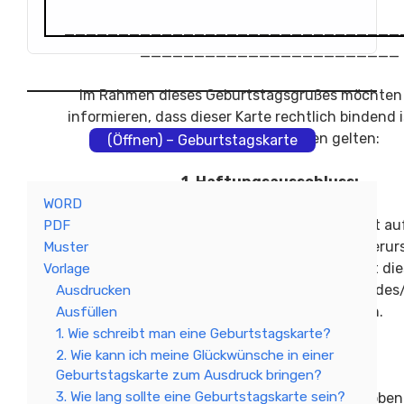
_______________________________
________________________
Im Rahmen dieses Geburtstagsgrußes möchten 
informieren, dass dieser Karte rechtlich bindend 
folgenden Bedingungen gelten:
(Öffnen) – Geburtstagskarte
1. Haftungsausschluss:
WORD
Die Nutzung dieser Geburtstagskarte erfolgt au
PDF
Risiko. Jegliche Schäden, Verluste oder veru
Muster
Unannehmlichkeiten im Zusammenhang mit dies
Vorlage
liegen in der alleinigen Verantwortung des
Ausdrucken
Unterzeichners/Unterzeichnerin.
Ausfüllen
1. Wie schreibt man eine Geburtstagskarte?
2. Datenschutz:
2. Wie kann ich meine Glückwünsche in einer
Geburtstagskarte zum Ausdruck bringen?
3. Wie lang sollte eine Geburtstagskarte sein?
Die im Rahmen dieser Geburtstagskarte erhobe