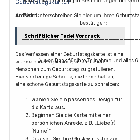
Wirksamkeit der übrigen Bestimmungen hiervon 
Geburtstagskarte?
Antwort:
Bitte unterschreiben Sie hier, um Ihren Geburtst
bestätigen:
Schriftlicher Tadel Vordruck
_______________________________
________________________
Das Verfassen einer Geburtstagskarte ist eine
Vielen Dank für Ihre Teilnahme und alles G
wunderbare Möglichkeit, einem lieben
Menschen zum Geburtstag zu gratulieren.
Hier sind einige Schritte, die Ihnen helfen,
eine schöne Geburtstagskarte zu schreiben:
Wählen Sie ein passendes Design für
die Karte aus.
Beginnen Sie die Karte mit einer
persönlichen Anrede, z.B. „Liebe(r)
[Name]“.
Drücken Sie Ihre Glückwünsche aus