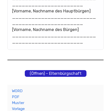
______________________
[Vorname, Nachname des Hauptbürgen]
__________________________
______________________
[Vorname, Nachname des Bürgen]
__________________________
______________________
(Öffnen) – Elternbürgschaft
WORD
PDF
Muster
Vorlage