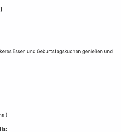
]
]
leckeres Essen und Geburtstagskuchen genießen und
nal)
ls: