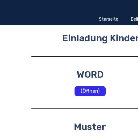
Zum
Inhalt
springen
Starseite
Bel
Einladung Kinde
WORD
(Öffnen)
Muster