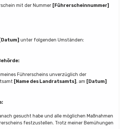
rerschein mit der Nummer
[Führerscheinnummer]
[Datum]
unter folgenden Umständen:
Behörde:
st meines Führerscheins unverzüglich der
atsamt
[Name des Landratsamts]
, am
[Datum]
s:
n danach gesucht habe und alle möglichen Maßnahmen
hrerscheins festzustellen. Trotz meiner Bemühungen