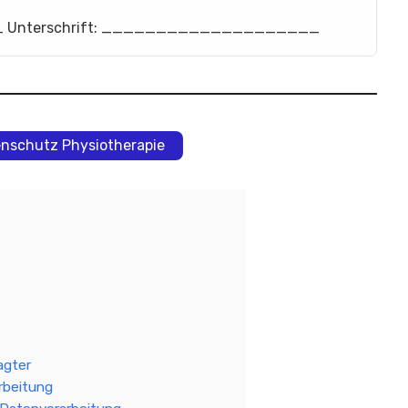
 Unterschrift: ____________________
enschutz Physiotherapie
agter
rbeitung