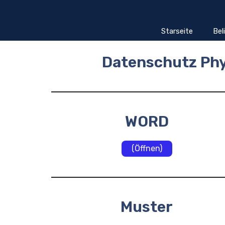
Zum
Inhalt
springen
Starseite
Bel
Datenschutz Phy
WORD
(Öffnen)
Muster