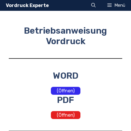
Zum
Vordruck Experte
Menü
Inhalt
springen
Betriebsanweisung
Vordruck
WORD
(Öffnen)
PDF
(Öffnen)