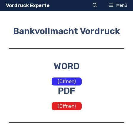
Zum
Vordruck Experte
Menü
Inhalt
springen
Bankvollmacht Vordruck
WORD
(Öffnen)
PDF
(Öffnen)