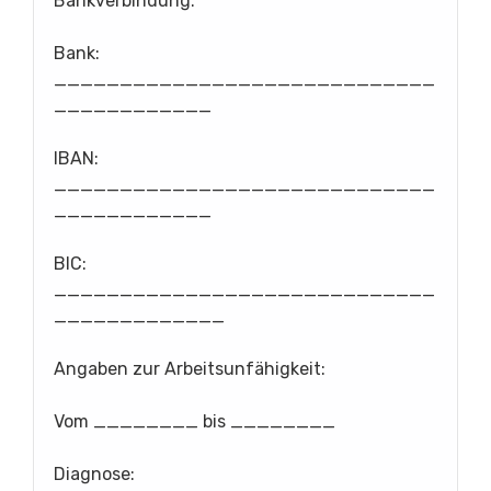
Bankverbindung:
Bank:
_____________________________
____________
IBAN:
_____________________________
____________
BIC:
_____________________________
_____________
Angaben zur Arbeitsunfähigkeit:
Vom ________ bis ________
Diagnose: