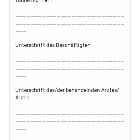
führen können.
_____________________________
_____________________________
___
Unterschrift des Beschäftigten
_____________________________
_____________________________
___
Unterschrift des/der behandelnden Arztes/
Ärztin
_____________________________
_____________________________
___