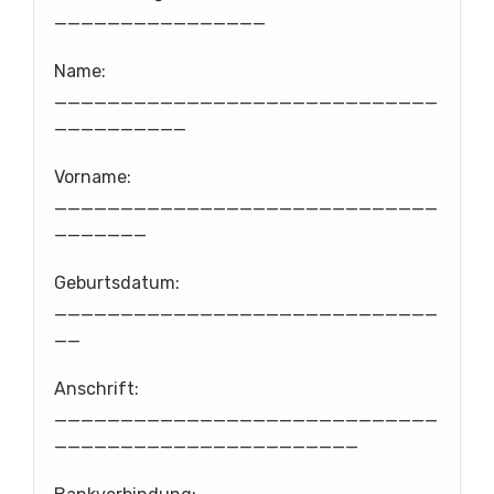
________________
Name:
_____________________________
__________
Vorname:
_____________________________
_______
Geburtsdatum:
_____________________________
__
Anschrift:
_____________________________
_______________________