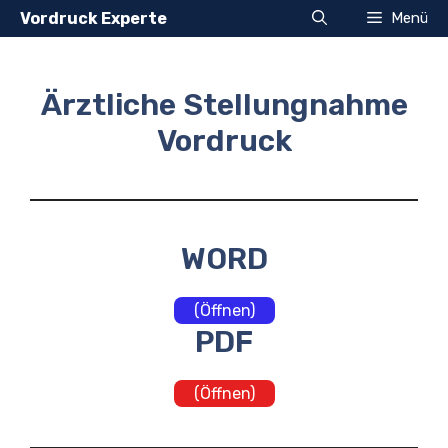
Zum
Vordruck Experte
Menü
Inhalt
springen
Ärztliche Stellungnahme
Vordruck
WORD
(Öffnen)
PDF
(Öffnen)