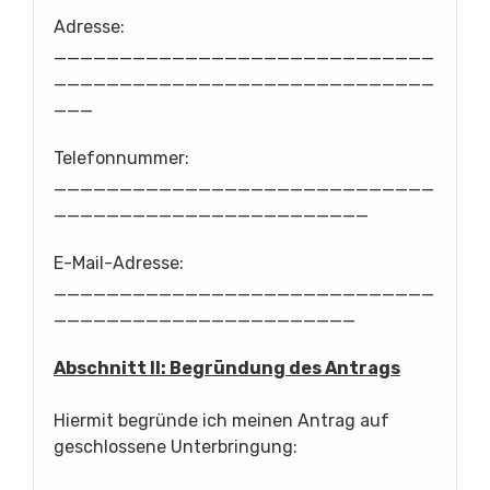
Adresse:
_____________________________
_____________________________
___
Telefonnummer:
_____________________________
________________________
E-Mail-Adresse:
_____________________________
_______________________
Abschnitt II: Begründung des Antrags
Hiermit begründe ich meinen Antrag auf
geschlossene Unterbringung: