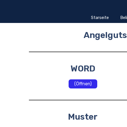
Zum
Inhalt
springen
Starseite
Bel
Angelguts
WORD
(Öffnen)
Muster