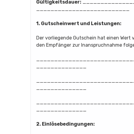
Gültigkeitsdauer:
_______________
__________________________
1. Gutscheinwert und Leistungen:
Der vorliegende Gutschein hat einen W
den Empfänger zur Inanspruchnahme folge
___________________________
______________
___________________________
______________
___________________________
______________
2. Einlösebedingungen: