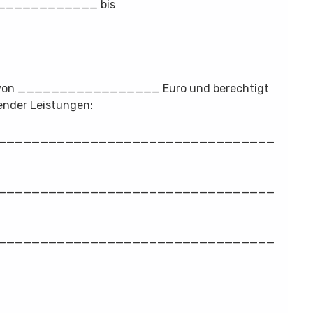
___________ bis
ert von _________________ Euro und berechtigt
nder Leistungen:
_________________________________
_________________________________
_________________________________