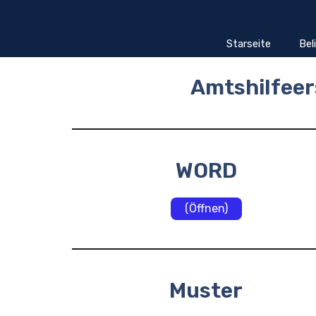
Zum
Inhalt
springen
Starseite
Bel
Amtshilfee
WORD
(Öffnen)
Muster