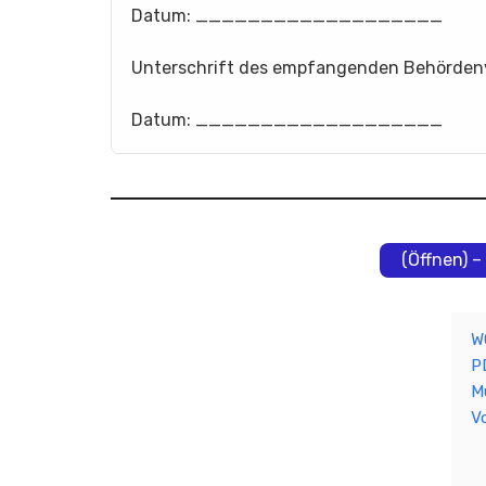
Datum: ___________________
Unterschrift des empfangenden Behö
Datum: ___________________
(Öffnen) 
W
P
M
V