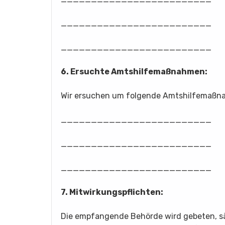
_________________________
_________________________
6. Ersuchte Amtshilfemaßnahmen:
Wir ersuchen um folgende Amtshilfemaßn
_________________________
_________________________
_________________________
7. Mitwirkungspflichten:
Die empfangende Behörde wird gebeten, sä