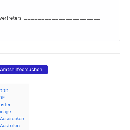
rdenvertreters: ______________________
– Amtshilfeersuchen
ORD
DF
uster
orlage
Ausdrucken
Ausfüllen